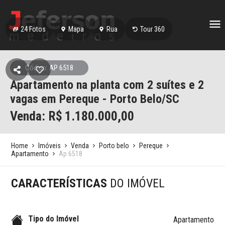
24
Fotos
Mapa
Rua
Tour 360
Código: AP 6518
Apartamento na planta com 2 suítes e 2
vagas em Pereque - Porto Belo/SC
Venda: R$
1.180.000,00
Home
Imóveis
Venda
Porto belo
Pereque
Apartamento
Ap 6518
CARACTERÍSTICAS
DO IMÓVEL
Tipo do Imóvel
Apartamento