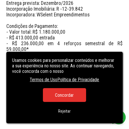
Entrega prevista: Dezembro/2026

Incorporação Imobiliária: R -12-39.842

Incorporadora: WSelent Empreendimentos

Condições de Pagamento:

- Valor total: R$ 1.180.000,00

- R$ 413.000,00 entrada

- R$ 236.000,00 em 4 reforços semestral de R$ 
59.000,00*

- R$ 531.000,00 em 48 parcelas mensais de R$ 
Usamos cookies para personalizar conteúdos e melhorar
11.062,50*

a sua experiência no nosso site. Ao continuar navegando,
*Corregidos pelo CUB
você concorda com o nosso
Termos de Uso
Política de Privacidade
CARACTERÍSTICAS
DA UNIDADE
Concordar
PARTY ROOM
POOL
Rejeitar