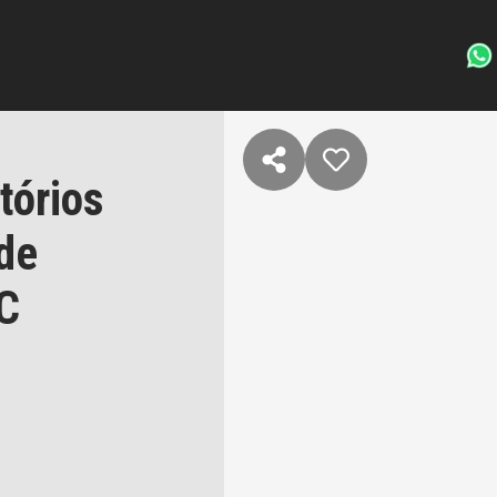
tórios
de
C