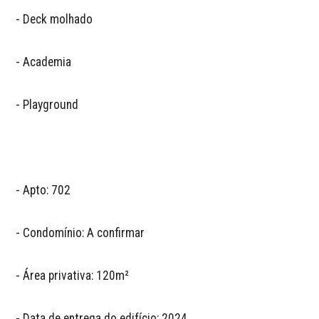
- Deck molhado

- Academia

- Playground

- Apto: 702

- Condomínio: A confirmar

- Área privativa: 120m²

- Data de entrega do edifício: 2024
