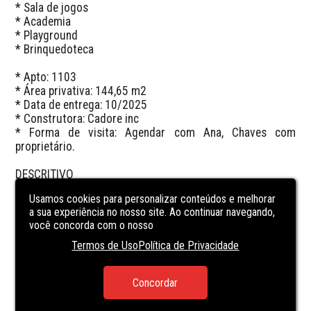
* Sala de jogos

* Academia

* Playground

* Brinquedoteca

* Apto: 1103

* Área privativa: 144,65 m2

* Data de entrega: 10/2025

* Construtora: Cadore inc

* Forma de visita: Agendar com Ana, Chaves com 
proprietário.

DESCRITIVO 

Usamos cookies para personalizar conteúdos e melhorar
FOTOS DO IMÓVEL

a sua experiência no nosso site. Ao continuar navegando,
você concorda com o nosso
Termos de Uso
Política de Privacidade
CARACTERÍSTICAS
DA UNIDADE
Concordar
BBQ
ELEVATOR