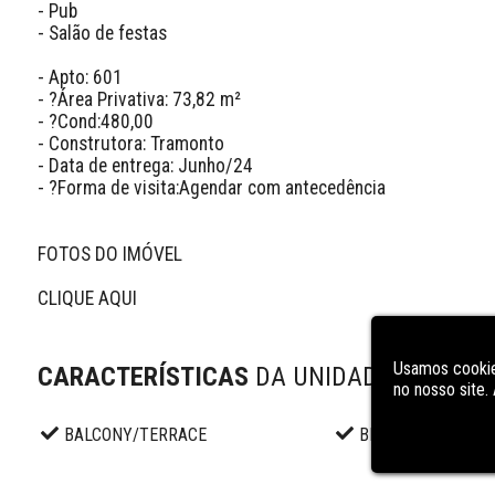
- Pub

- Salão de festas

- Apto: 601

- ?Área Privativa: 73,82 m²

- ?Cond:480,00

- Construtora: Tramonto

- Data de entrega: Junho/24

- ?Forma de visita:Agendar com antecedência

FOTOS DO IMÓVEL 

CLIQUE AQUI

Usamos cookie
CARACTERÍSTICAS
DA UNIDADE
no nosso site
BALCONY/TERRACE
BBQ