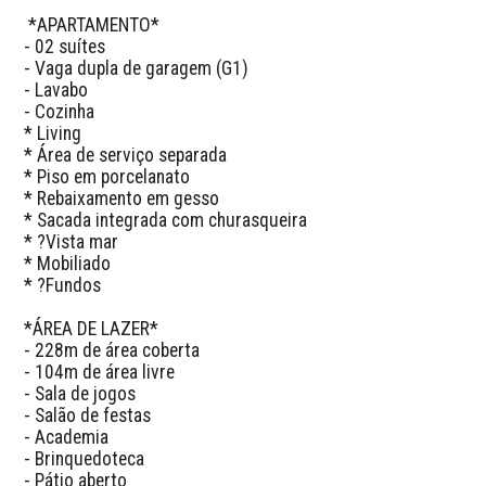
 *APARTAMENTO*

- 02 suítes

- Vaga dupla de garagem (G1)

- Lavabo

- Cozinha

* Living 

* Área de serviço separada

* Piso em porcelanato

* Rebaixamento em gesso

* Sacada integrada com churasqueira

* ?Vista mar

* Mobiliado

* ?Fundos

*ÁREA DE LAZER*

- 228m de área coberta

- 104m de área livre

- Sala de jogos

- Salão de festas

- Academia

- Brinquedoteca

- Pátio aberto 
