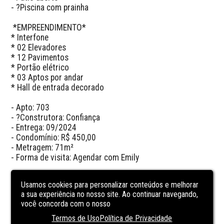
- ?Piscina com prainha

 *EMPREENDIMENTO*

* Interfone

* 02 Elevadores

* 12 Pavimentos

* Portão elétrico

* 03 Aptos por andar

* Hall de entrada decorado

- Apto: 703

- ?Construtora: Confiança

- Entrega: 09/2024

- Condomínio: R$ 450,00

- Metragem: 71m²

- Forma de visita: Agendar com Emily

Usamos cookies para personalizar conteúdos e melhorar
CARACTERÍSTICAS
DA UNIDADE
a sua experiência no nosso site. Ao continuar navegando,
você concorda com o nosso
Termos de Uso
Política de Privacidade
BALCONY/TERRACE