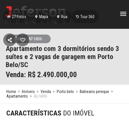
27
Fotos
Mapa
Rua
Tour 360
Código: AP 6806
Apartamento com 3 dormitórios sendo 3
suítes e 2 vagas de garagem em Porto
Belo/SC
Venda: R$
2.490.000,00
Home
Imóveis
Venda
Porto belo
Balneario pereque
Apartamento
Ap 6806
CARACTERÍSTICAS
DO IMÓVEL