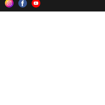
IMÓVEIS POR CIDADE
Antonio Carlos
Araquari
Araranguá
Ascurra
Balneário Camboriú
Balneário Piçarras
Balneário Rincão
Balneário Rincão
Barra Velha