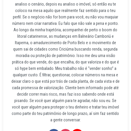
analiso o cenário, depois eu analiso o imóvel, só então eu te
coloco na mesa aquilo que realmente faz sentido para o teu
perfil. Se o negócio não for bom para você, eu não vou maquiar
número nem criar narrativa. Eu falo que não vale a pena e ponto.
Ao longo da minha trajetória, acompanhei de perto o boom do
litoral catarinense, as mudanças em Balneário Camboriú e
Itapema, o amadurecimento de Porto Belo e o movimento de
quem sai de cidades como Criciúma buscando renda, segunda
moradia ou proteção de patrimônio. Isso me deu uma visão
prática do que vende, do que encalha, do que valoriza e do que é
só hype bem embalado. Meu trabalho não é “vender sonho” a
qualquer custo. É filtrar, questionar, colocar números na mesa e
deixar claro o que está por trás de cada planta, de cada vista e de
cada promessa de valorização. Cliente bem informado pode até
decidir correr mais risco, mas faz isso sabendo onde está
pisando. Se você quer alguém para te agradar, não sou eu. Se
você quer alguém para proteger o teu dinheiro e tratar teu imóvel
como parte do teu patrimônio de longo prazo, aí sim faz sentido
a gente conversar.