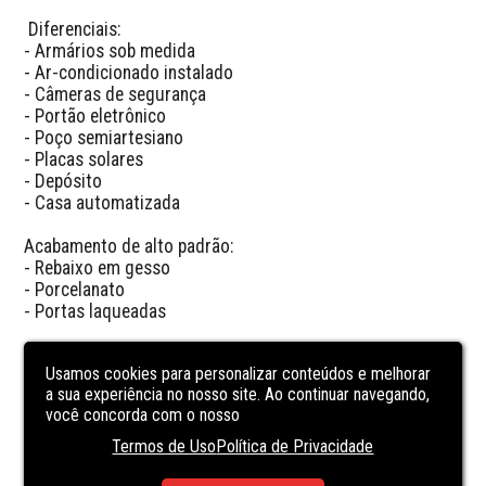
 Diferenciais:

- Armários sob medida

- Ar-condicionado instalado

- Câmeras de segurança

- Portão eletrônico

- Poço semiartesiano

- Placas solares

- Depósito

- Casa automatizada

Acabamento de alto padrão:

- Rebaixo em gesso

- Porcelanato

- Portas laqueadas

💰 Valor: R$ 1.800.000,00

Usamos cookies para personalizar conteúdos e melhorar
a sua experiência no nosso site. Ao continuar navegando,
🚫 Por enquanto, não aceita permuta.

você concorda com o nosso
 Construção concluída em 2024.
Termos de Uso
Política de Privacidade