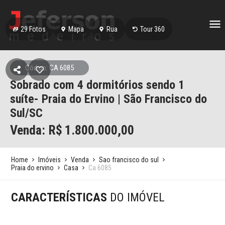
29
Fotos
Mapa
Rua
Tour 360
Código: CA 6085
Sobrado com 4 dormitórios sendo 1
suíte- Praia do Ervino | São Francisco do
Sul/SC
Venda: R$
1.800.000,00
Home
Imóveis
Venda
Sao francisco do sul
Praia do ervino
Casa
Ca 6085
CARACTERÍSTICAS
DO IMÓVEL