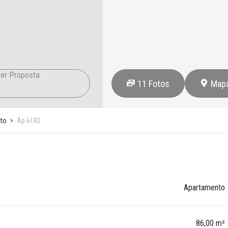
er Proposta
11
Fotos
Map
to
Ap 6182
Apartamento
86,00 m²