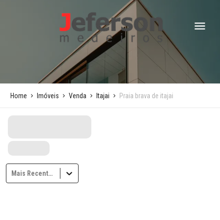
Home
Imóveis
Venda
Itajai
Praia brava de itajai
Mais Recentes