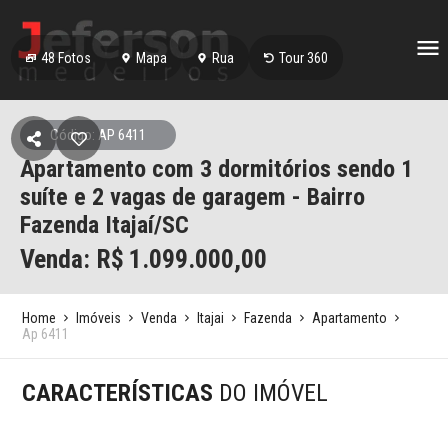
48
Fotos
Mapa
Rua
Tour 360
Código: AP 6411
Apartamento com 3 dormitórios sendo 1
suíte e 2 vagas de garagem - Bairro
Fazenda Itajaí/SC
Venda: R$
1.099.000,00
Home
Imóveis
Venda
Itajai
Fazenda
Apartamento
Ap 6411
CARACTERÍSTICAS
DO IMÓVEL