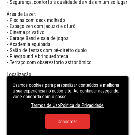
- Segurança, conforto e qualidade de vida em um só lugar

Área de Lazer:

- Piscina com deck molhado

- Espaço zen com jacuzzi e ofurô

- Cinema privativo

- Garage Band e sala de jogos

- Academia equipada

- Salão de festas com pé-direito duplo

- Playground e brinquedoteca

- Terraço com observatório astronômico

Localização:

- Bairro Fazenda — Itajaí/SC

Usamos cookies para personalizar conteúdos e melhorar
- Região nobre e estratégica

a sua experiência no nosso site. Ao continuar navegando,
- Próximo ao Centro de Itajaí

você concorda com o nosso
- A minutos da Praia Brava e Marina

- Fácil acesso à BR-101 e Balneário Camboriú

Termos de Uso
Política de Privacidade
- Próximo a escolas, farmácias, mercados e restaurantes

Concordar
Um apartamento que une sofisticação, localização e lazer 
de resort.