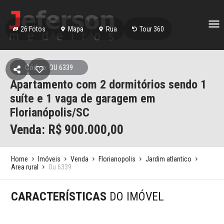
26
Fotos
Mapa
Rua
Tour 360
Código: OU 6339
Apartamento com 2 dormitórios sendo 1
suíte e 1 vaga de garagem em
Florianópolis/SC
Venda: R$
900.000,00
Home
Imóveis
Venda
Florianopolis
Jardim atlantico
Area rural
Ou 6339
CARACTERÍSTICAS
DO IMÓVEL