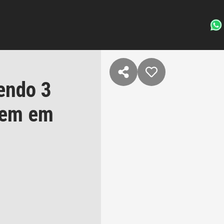
endo 3
gem em