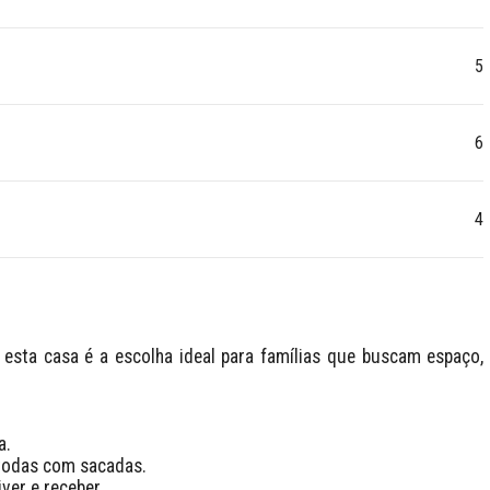
5
6
4
 esta casa é a escolha ideal para famílias que buscam espaço, 
.

 todas com sacadas.

er e receber.
