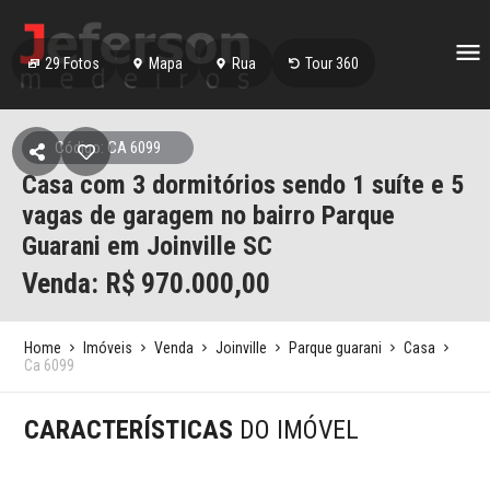
29
Fotos
Mapa
Rua
Tour 360
Código: CA 6099
Casa com 3 dormitórios sendo 1 suíte e 5
vagas de garagem no bairro Parque
Guarani em Joinville SC
Venda: R$
970.000,00
Home
Imóveis
Venda
Joinville
Parque guarani
Casa
Ca 6099
CARACTERÍSTICAS
DO IMÓVEL