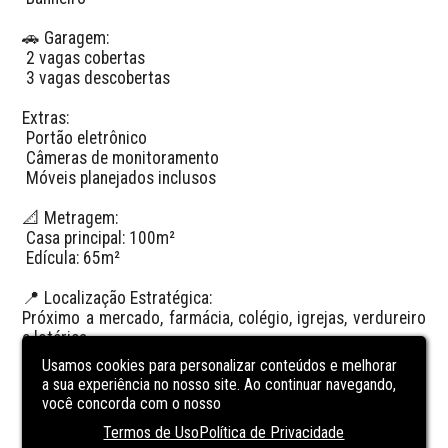
🚗 Garagem:

 2 vagas cobertas

 3 vagas descobertas

Extras:

 Portão eletrônico

 Câmeras de monitoramento

 Móveis planejados inclusos

📐 Metragem:

 Casa principal: 100m²

 Edícula: 65m²

📍 Localização Estratégica:

Próximo a mercado, farmácia, colégio, igrejas, verdureiro 
e lotérica.

Usamos cookies para personalizar conteúdos e melhorar
💰 Valor: R$ 970.000,00

a sua experiência no nosso site. Ao continuar navegando,
você concorda com o nosso
🚘 Aceita permuta por carro (20% abaixo da Fipe)
Termos de Uso
Política de Privacidade