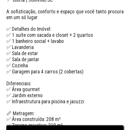
A sofisticação, conforto e espaço que você tanto procura 
em um só lugar

✅ Detalhes do Imóvel:

✅ 1 suíte com sacada e closet + 2 quartos

✅ 1 banheiro social + lavabo

✅ Lavanderia

✅ Sala de estar

✅ Sala de jantar

✅ Cozinha

✅ Garagem para 4 carros (2 cobertas)

Diferenciais:

✅ Área gourmet

✅ Jardim externo

✅ Infraestrutura para piscina e jacuzzi

📏 Metragem:

✅ Área construída: 208 m²

✅ Terreno privativo: 210 m²
