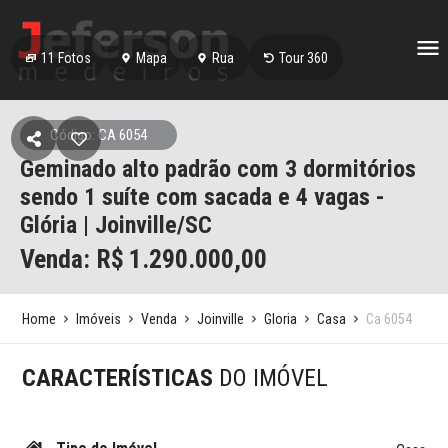
11
Fotos
Mapa
Rua
Tour 360
Código: CA 6054
Geminado alto padrão com 3 dormitórios
sendo 1 suíte com sacada e 4 vagas -
Glória | Joinville/SC
Venda: R$
1.290.000,00
Home
Imóveis
Venda
Joinville
Gloria
Casa
Ca 6054
CARACTERÍSTICAS
DO IMÓVEL