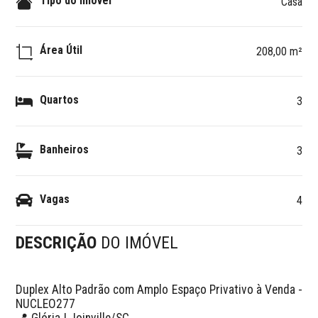
Tipo do Imóvel
Casa
Área Útil
208,00 m²
Quartos
3
Banheiros
3
Vagas
4
DESCRIÇÃO
DO IMÓVEL
Duplex Alto Padrão com Amplo Espaço Privativo à Venda - 
NUCLEO277

📍 Glória | Joinville/SC
