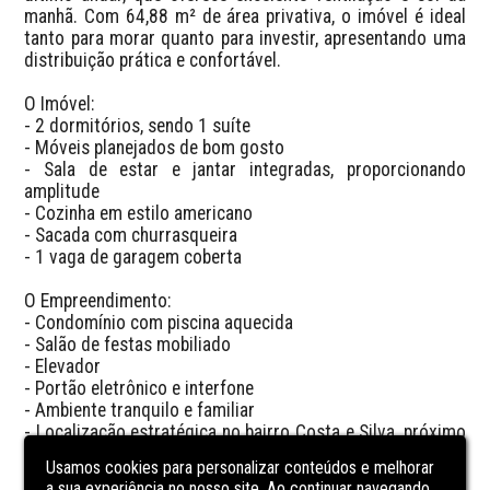
manhã. Com 64,88 m² de área privativa, o imóvel é ideal 
tanto para morar quanto para investir, apresentando uma 
distribuição prática e confortável.

O Imóvel:

- 2 dormitórios, sendo 1 suíte

- Móveis planejados de bom gosto

- Sala de estar e jantar integradas, proporcionando 
amplitude

- Cozinha em estilo americano

- Sacada com churrasqueira

- 1 vaga de garagem coberta

O Empreendimento:

- Condomínio com piscina aquecida

- Salão de festas mobiliado

- Elevador

- Portão eletrônico e interfone

- Ambiente tranquilo e familiar

- Localização estratégica no bairro Costa e Silva, próximo 
à Av. Marquês de Olinda, com fácil acesso ao Distrito 
Usamos cookies para personalizar conteúdos e melhorar
Industrial e à BR-101, além de estar cercado por 
a sua experiência no nosso site. Ao continuar navegando,