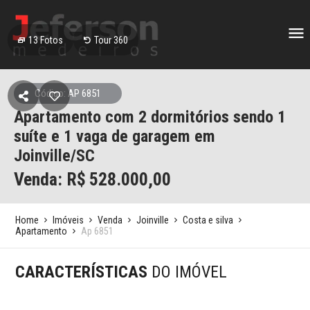
13
Fotos
Tour 360
Código: AP 6851
Apartamento com 2 dormitórios sendo 1
suíte e 1 vaga de garagem em
Joinville/SC
Venda: R$
528.000,00
Home
Imóveis
Venda
Joinville
Costa e silva
Apartamento
Ap 6851
CARACTERÍSTICAS
DO IMÓVEL