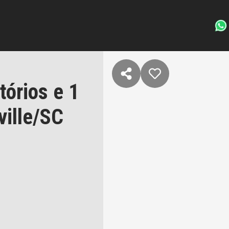
órios e 1
ille/SC