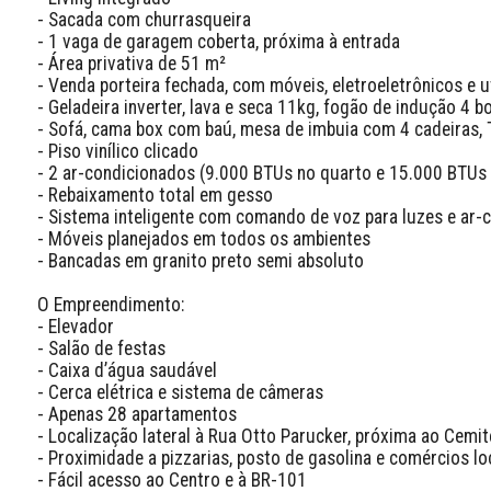
- Sacada com churrasqueira

- 1 vaga de garagem coberta, próxima à entrada

- Área privativa de 51 m²

- Venda porteira fechada, com móveis, eletroeletrônicos e ut
- Geladeira inverter, lava e seca 11kg, fogão de indução 4 bo
- Sofá, cama box com baú, mesa de imbuia com 4 cadeiras, 
- Piso vinílico clicado

- 2 ar-condicionados (9.000 BTUs no quarto e 15.000 BTUs n
- Rebaixamento total em gesso

- Sistema inteligente com comando de voz para luzes e ar-c
- Móveis planejados em todos os ambientes

- Bancadas em granito preto semi absoluto

O Empreendimento:

- Elevador

- Salão de festas

- Caixa d’água saudável

- Cerca elétrica e sistema de câmeras

- Apenas 28 apartamentos

- Localização lateral à Rua Otto Parucker, próxima ao Cemité
- Proximidade a pizzarias, posto de gasolina e comércios loc
- Fácil acesso ao Centro e à BR-101
