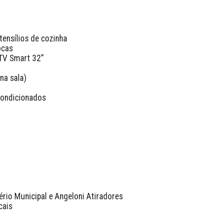
ensílios de cozinha

cas

TV Smart 32”

a sala)

ondicionados

rio Municipal e Angeloni Atiradores

ais
