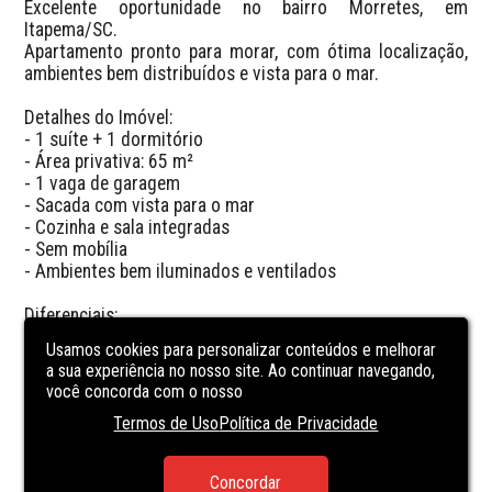
Excelente oportunidade no bairro Morretes, em 
Itapema/SC.  

Apartamento pronto para morar, com ótima localização, 
ambientes bem distribuídos e vista para o mar.

Detalhes do Imóvel:

- 1 suíte + 1 dormitório

- Área privativa: 65 m²

- 1 vaga de garagem

- Sacada com vista para o mar

- Cozinha e sala integradas

- Sem mobília

- Ambientes bem iluminados e ventilados

Diferenciais:

- Vista mar

Usamos cookies para personalizar conteúdos e melhorar
- Localização tranquila e próxima a comércios e serviços

a sua experiência no nosso site. Ao continuar navegando,
- Imóvel pronto para morar

você concorda com o nosso
- Planta funcional e bem aproveitada

Termos de Uso
Política de Privacidade
Ideal para quem busca conforto, praticidade e uma vista 
encantadora em Itapema.  

Concordar
Agende sua visita e venha conhecer este apartamento no 