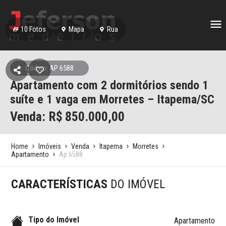
10
Fotos
Mapa
Rua
Código: AP 6588
Apartamento com 2 dormitórios sendo 1
suíte e 1 vaga em Morretes – Itapema/SC
Venda: R$
850.000,00
Home
Imóveis
Venda
Itapema
Morretes
Apartamento
Ap 6588
CARACTERÍSTICAS
DO IMÓVEL
Tipo do Imóvel
Apartamento