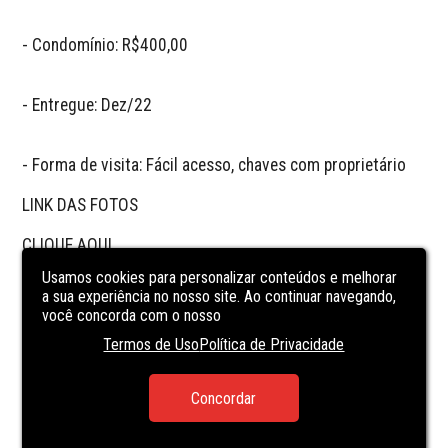
- Condomínio: R$400,00

- Entregue: Dez/22

- Forma de visita: Fácil acesso, chaves com proprietário

LINK DAS FOTOS 

CLIQUE AQUI

Usamos cookies para personalizar conteúdos e melhorar
a sua experiência no nosso site. Ao continuar navegando,
CARACTERÍSTICAS
DA UNIDADE
você concorda com o nosso
Termos de Uso
Política de Privacidade
BALCONY/TERRACE
BBQ
Concordar
ELEVATOR