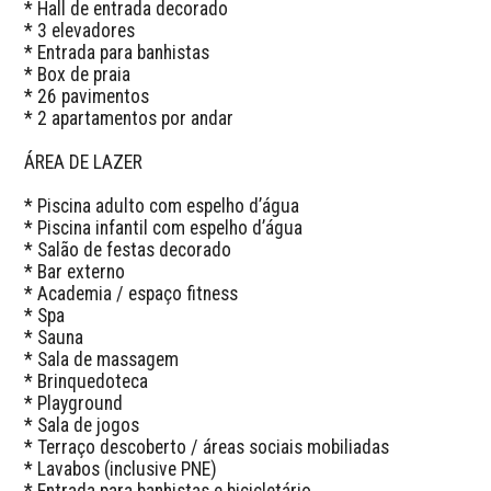
* Hall de entrada decorado

* 3 elevadores

* Entrada para banhistas 

* Box de praia

* 26 pavimentos

* 2 apartamentos por andar

ÁREA DE LAZER

* Piscina adulto com espelho d’água

* Piscina infantil com espelho d’água

* Salão de festas decorado

* Bar externo

* Academia / espaço fitness

* Spa

* Sauna

* Sala de massagem

* Brinquedoteca

* Playground

* Sala de jogos

* Terraço descoberto / áreas sociais mobiliadas

* Lavabos (inclusive PNE)

* Entrada para banhistas e bicicletário
