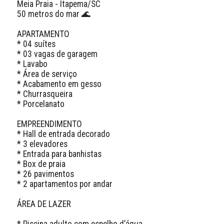
Meia Praia - Itapema/SC

50 metros do mar 🌊 

APARTAMENTO

* 04 suítes

* 03 vagas de garagem 

* Lavabo 

* Área de serviço 

* Acabamento em gesso 

* Churrasqueira

* Porcelanato 

EMPREENDIMENTO

* Hall de entrada decorado

* 3 elevadores

* Entrada para banhistas 

* Box de praia

* 26 pavimentos

* 2 apartamentos por andar

ÁREA DE LAZER

* Piscina adulto com espelho d’água
