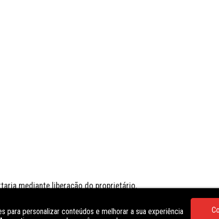
aria mediante liberação do proprietário.

Co
s para personalizar conteúdos e melhorar a sua experiência