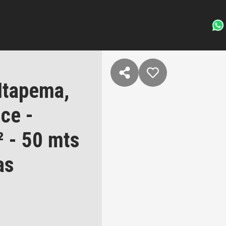
Itapema,
ce -
² - 50 mts
as