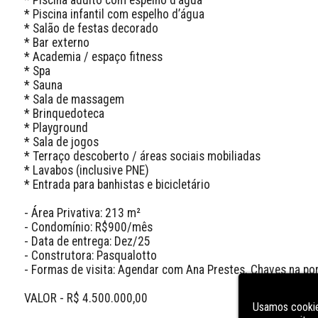
* Piscina infantil com espelho d’água

* Salão de festas decorado

* Bar externo

* Academia / espaço fitness

* Spa

* Sauna

* Sala de massagem

* Brinquedoteca

* Playground

* Sala de jogos

* Terraço descoberto / áreas sociais mobiliadas

* Lavabos (inclusive PNE)

* Entrada para banhistas e bicicletário

- Área Privativa: 213 m² 

- Condomínio: R$900/mês 

- Data de entrega: Dez/25

- Construtora: Pasqualotto 

- Formas de visita: Agendar com Ana Prestes. Chaves na port
VALOR - R$ 4.500.000,00

Usamos cookie