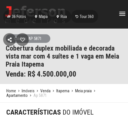
36
Fotos
Mapa
Rua
Tour 360
Código: AP 5871
Cobertura duplex mobiliada e decorada
vista mar com 4 suítes e 1 vaga em Meia
Praia Itapema
Venda: R$
4.500.000,00
Home
Imóveis
Venda
Itapema
Meia praia
Apartamento
Ap 5871
CARACTERÍSTICAS
DO IMÓVEL