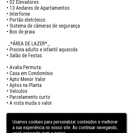
• 02 Elevadores

• 13 Andares de Apartamentos

• Interforne

• Portão eletrônico 

• Sistema de câmeras de segurança

• ⁠Box de praia 

 _*ÁREA DE LAZER*_

• Piscina adulto e infantil aquecida  

• Salão de Festas

• Avalia Permuta:

• Casa em Condomínio 

• Apto Menor Valor

• Aptos na Planta

• Veículos

• Parcelamento curto

• ⁠A vista muda o valor.
CARACTERÍSTICAS
DA UNIDADE
Usamos cookies para personalizar conteúdos e melhorar
a sua experiência no nosso site. Ao continuar navegando,