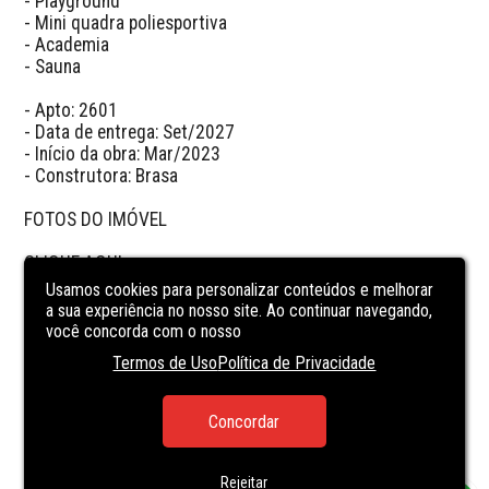
- Playground

- Mini quadra poliesportiva

- Academia

- Sauna

- Apto: 2601

- Data de entrega: Set/2027

- Início da obra: Mar/2023

- Construtora: Brasa

FOTOS DO IMÓVEL 

CLIQUE AQUI

Usamos cookies para personalizar conteúdos e melhorar
a sua experiência no nosso site. Ao continuar navegando,
você concorda com o nosso
CARACTERÍSTICAS
DA UNIDADE
Termos de Uso
Política de Privacidade
BALCONY/TERRACE
Concordar
BBQ
ELEVATOR
Rejeitar