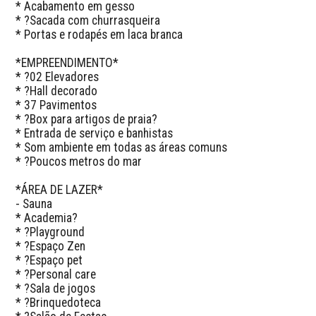
* Acabamento em gesso

* ?Sacada com churrasqueira

* Portas e rodapés em laca branca

*EMPREENDIMENTO*

* ?02 Elevadores

* ?Hall decorado

* 37 Pavimentos

* ?Box para artigos de praia?

* Entrada de serviço e banhistas

* Som ambiente em todas as áreas comuns

* ?Poucos metros do mar

*ÁREA DE LAZER*

- Sauna

* Academia?

* ?Playground

* ?Espaço Zen

* ?Espaço pet

* ?Personal care

* ?Sala de jogos

* ?Brinquedoteca
