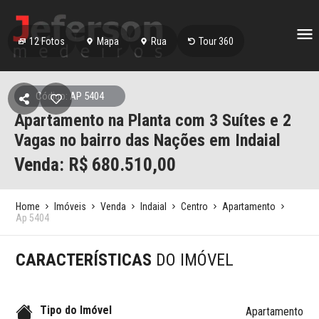
12
Fotos
Mapa
Rua
Tour 360
Código: AP 5404
Apartamento na Planta com 3 Suítes e 2
Vagas no bairro das Nações em Indaial
Venda: R$
680.510,00
Home
Imóveis
Venda
Indaial
Centro
Apartamento
Ap 5404
CARACTERÍSTICAS
DO IMÓVEL
Tipo do Imóvel
Apartamento