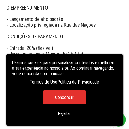
O EMPREENDIMENTO

- Lançamento de alto padrão

- Localização privilegiada na Rua das Nações

CONDIÇÕES DE PAGAMENTO

- Entrada: 20% (flexível)

- Parcelas mensais: Mínimo de 1,5 CUB

- Parcelamento flexível até a entrega das chaves

Usamos cookies para personalizar conteúdos e melhorar
- Saldo final pode ser financiado pelo banco na entrega 
a sua experiência no nosso site. Ao continuar navegando,
das chaves

você concorda com o nosso
- Inclusão de vaga adicional altera o valor (solicite tabela 
Termos de Uso
Política de Privacidade
ao corretor)

Uma excelente oportunidade para morar ou investir em 
Concordar
um dos empreendimentos mais esperados da região. 
Agende uma visita e saiba mais!
Rejeitar