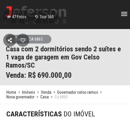
47
Fotos
Tour 360
Código: CA 6865
Casa com 2 dormitórios sendo 2 suítes e
1 vaga de garagem em Gov Celso
Ramos/SC
Venda: R$
690.000,00
Home
Imóveis
Venda
Governador celso ramos
Nova governador
Casa
Ca 6865
CARACTERÍSTICAS
DO IMÓVEL