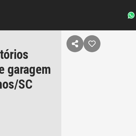
tórios
de garagem
mos/SC