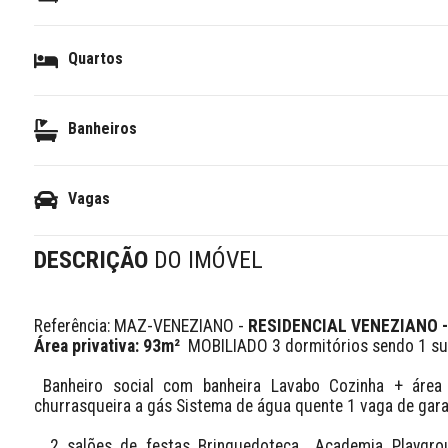
Quartos
Banheiros
Vagas
DESCRIÇÃO
DO IMÓVEL
Referência: MAZ-VENEZIANO - 
RESIDENCIAL VENEZIANO -
Área privativa: 93m²
  MOBILIADO 3 dormitórios sendo 1 suí
 Banheiro social com banheira Lavabo Cozinha + área de serviço Sala de estar e jantar integradas Sacada com 
churrasqueira a gás Sistema de água quente 1 vaga de gara
  2 salões de festas Brinquedoteca  Academia Playground Espaço jovem Gerador de energia para áreas comuns 2 