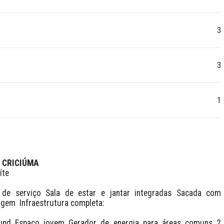
3
3
1
 CRICIÚMA
te

gem  Infraestrutura completa:
