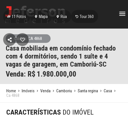
11
Fotos
Mapa
Rua
Tour 360
Código: CA 4868
Casa mobiliada em condomínio fechado
com 4 dormitórios, sendo 1 suíte e 4
vagas de garagem, em Camboriú-SC
Venda: R$
1.980.000,00
Home
Imóveis
Venda
Camboriu
Santa regina
Casa
Ca 4868
CARACTERÍSTICAS
DO IMÓVEL