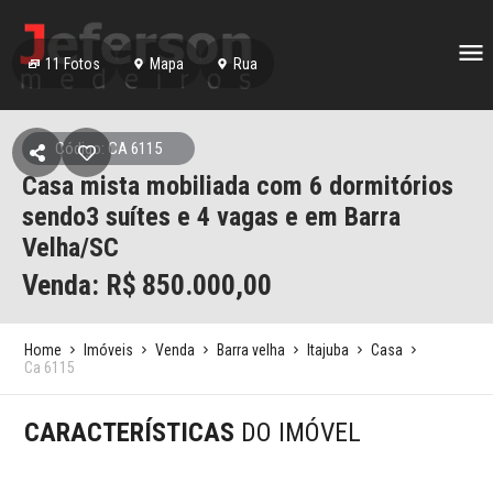
11
Fotos
Mapa
Rua
Código: CA 6115
Casa mista mobiliada com 6 dormitórios
sendo3 suítes e 4 vagas e em Barra
Velha/SC
Venda: R$
850.000,00
Home
Imóveis
Venda
Barra velha
Itajuba
Casa
Ca 6115
CARACTERÍSTICAS
DO IMÓVEL