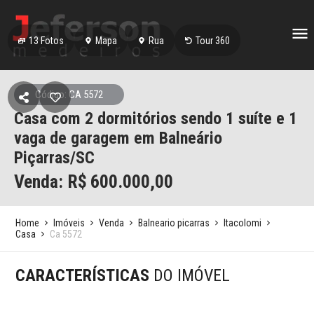
13
Fotos
Mapa
Rua
Tour 360
Código: CA 5572
Casa com 2 dormitórios sendo 1 suíte e 1
vaga de garagem em Balneário
Piçarras/SC
Venda: R$
600.000,00
Home
Imóveis
Venda
Balneario picarras
Itacolomi
Casa
Ca 5572
CARACTERÍSTICAS
DO IMÓVEL