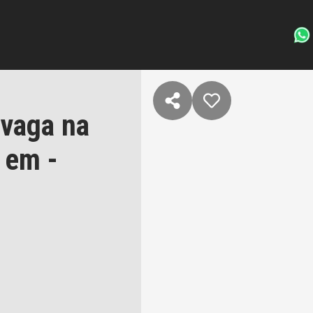
 vaga na
 em -