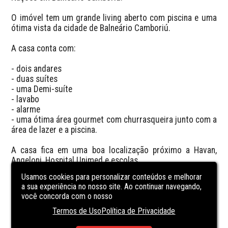
O imóvel tem um grande living aberto com piscina e uma 
ótima vista da cidade de Balneário Camboriú.

A casa conta com:

- dois andares

- duas suítes

- uma Demi-suíte

- lavabo

- alarme 

- uma ótima área gourmet com churrasqueira junto com a 
área de lazer e a piscina.

A casa fica em uma boa localização próximo a Havan, 
Angeloni, Hospital Unimed e escolas.

Usamos cookies para personalizar conteúdos e melhorar
E pra quem gosta de esportes, a casa fica muito próximo 
a sua experiência no nosso site. Ao continuar navegando,
a Arena Bc onde você pode praticar esportes de areia!
você concorda com o nosso
Termos de Uso
Política de Privacidade
CARACTERÍSTICAS
DA UNIDADE