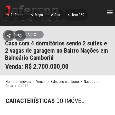
21
Fotos
Mapa
Rua
Tour 360
Código: CA 013
Casa com 4 dormitórios sendo 2 suítes e
2 vagas de garagem no Bairro Nações em
Balneário Camboriú
Venda: R$
2.700.000,00
Home
Imóveis
Venda
Balneario camboriu
Nacoes
Casa
Ca 013
CARACTERÍSTICAS
DO IMÓVEL