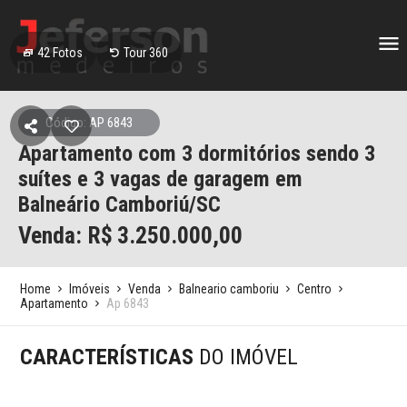
42
Fotos
Tour 360
Código: AP 6843
Apartamento com 3 dormitórios sendo 3
suítes e 3 vagas de garagem em
Balneário Camboriú/SC
Venda: R$
3.250.000,00
Home
Imóveis
Venda
Balneario camboriu
Centro
Apartamento
Ap 6843
CARACTERÍSTICAS
DO IMÓVEL