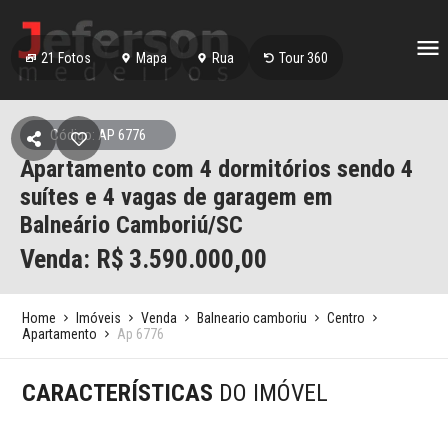
21
Fotos
Mapa
Rua
Tour 360
Código: AP 6776
Apartamento com 4 dormitórios sendo 4
suítes e 4 vagas de garagem em
Balneário Camboriú/SC
Venda: R$
3.590.000,00
Home
Imóveis
Venda
Balneario camboriu
Centro
Apartamento
Ap 6776
CARACTERÍSTICAS
DO IMÓVEL