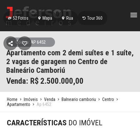
52
Fotos
Mapa
Rua
Tour 360
Código: AP 6452
Apartamento com 2 demi suítes e 1 suíte,
2 vagas de garagem no Centro de
Balneário Camboriú
Venda: R$
2.500.000,00
Home
Imóveis
Venda
Balneario camboriu
Centro
Apartamento
Ap 6452
CARACTERÍSTICAS
DO IMÓVEL