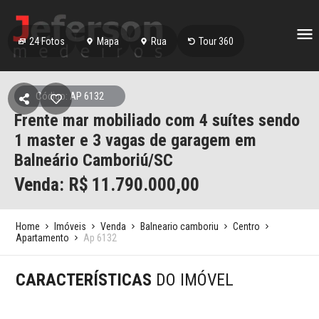
24
Fotos
Mapa
Rua
Tour 360
Código: AP 6132
Frente mar mobiliado com 4 suítes sendo
1 master e 3 vagas de garagem em
Balneário Camboriú/SC
Venda: R$
11.790.000,00
Home
Imóveis
Venda
Balneario camboriu
Centro
Apartamento
Ap 6132
CARACTERÍSTICAS
DO IMÓVEL