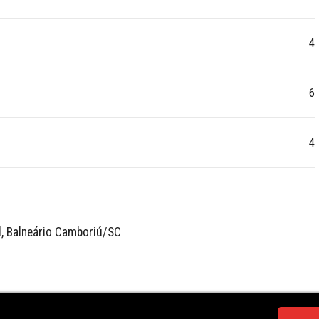
4
6
4
, Balneário Camboriú/SC

 de Balneário Camboriú
