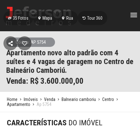
35
Fotos
Mapa
Rua
Tour 360
Código: AP 5754
Apartamento novo alto padrão com 4
suítes e 4 vagas de garagem no Centro de
Balneário Camboriú.
Venda: R$
3.600.000,00
Home
Imóveis
Venda
Balneario camboriu
Centro
Apartamento
Ap 5754
CARACTERÍSTICAS
DO IMÓVEL