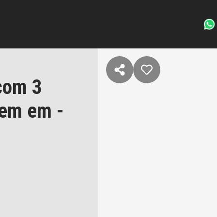
com 3
gem em -