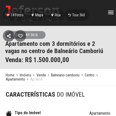
14
Fotos
Mapa
Rua
Tour 360
Código: AP 3616
Apartamento com 3 dormitórios e 2
vagas no centro de Balneário Camboriú
Venda: R$
1.500.000,00
Home
Imóveis
Venda
Balneario camboriu
Centro
Apartamento
Ap 3616
CARACTERÍSTICAS
DO IMÓVEL
Tipo do Imóvel
Apartamento