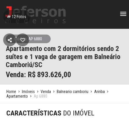
12
Fotos
Código: AP 6880
Apartamento com 2 dormitórios sendo 2
suítes e 1 vaga de garagem em Balneário
Camboriú/SC
Venda: R$
893.626,00
Home
Imóveis
Venda
Balneario camboriu
Aririba
Apartamento
Ap 6880
CARACTERÍSTICAS
DO IMÓVEL