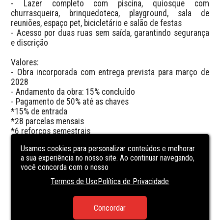
- Lazer completo com piscina, quiosque com 
churrasqueira, brinquedoteca, playground, sala de 
reuniões, espaço pet, bicicletário e salão de festas

- Acesso por duas ruas sem saída, garantindo segurança 
e discrição

Valores:

- Obra incorporada com entrega prevista para março de 
2028

- Andamento da obra: 15% concluído

- Pagamento de 50% até as chaves 

*15% de entrada

*28 parcelas mensais 

*6 reforços semestrais 

*10% entrega das chaves 

Usamos cookies para personalizar conteúdos e melhorar
*O saldo poderá ser quitado por meio de financiamento 
a sua experiência no nosso site. Ao continuar navegando,
bancário.
você concorda com o nosso
Termos de Uso
Política de Privacidade
CARACTERÍSTICAS
DA UNIDADE
Concordar
PARTY ROOM