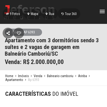
9
Fotos
Mapa
Rua
Tour 360
Código: AP 6393
Apartamento com 3 dormitórios sendo 3
suítes e 2 vagas de garagem em
Balneário Camboriú/SC
Venda: R$
2.000.000,00
Home
Imóveis
Venda
Balneario camboriu
Aririba
Apartamento
Ap 6393
CARACTERÍSTICAS
DO IMÓVEL