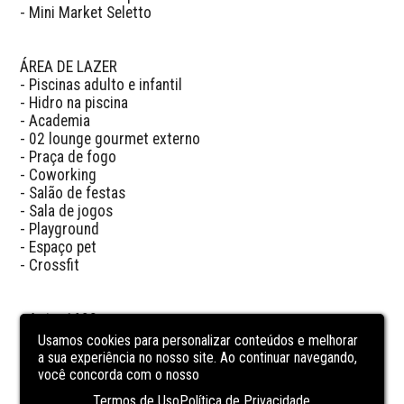
- Mini Market Seletto

ÁREA DE LAZER

- Piscinas adulto e infantil

- Hidro na piscina

- Academia

- 02 lounge gourmet externo

- Praça de fogo

- Coworking

- Salão de festas

- Sala de jogos

- Playground

- Espaço pet

- Crossfit

- Apto: 1603

- Árae privativa: 42.72m²

Usamos cookies para personalizar conteúdos e melhorar
- Data de entrega: set/2027

a sua experiência no nosso site. Ao continuar navegando,
- Construtora: Le Prime

você concorda com o nosso
Termos de Uso
Política de Privacidade